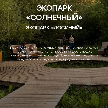
ЭКОПАРК
«СОЛНЕЧНЫЙ»
ЭКОПАРК «ЛОСИНЫЙ»
Парк «Лосиный»— это удивительный пример того, как
грамотно можно использовать существующие
природные массивы в городе. Здесь мы не создавали
ландшафт, а следовали природным линиям.