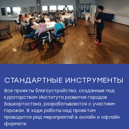
УНИКАЛЬНЫЕ ИНСТРУМЕНТЫ
«EcoUrbanday»
Под руководством ландшафтного архитектора
Ларисы Ащауловой команда активных жителей
Октябрьского провела санитарную обрезку
деревьев и кустарника, а из полученных веток
участники под руководством архитекторов
Института создали лэнд-арт объект — арку,
которая символизировала вход в будущий парк.
Совместными усилиями было придумано название
для будущего парка — Лосиный.
прогулка с архитектором
Разработка проекта велась в 2020 году
в период ограничений из-за COVID-19, и команда