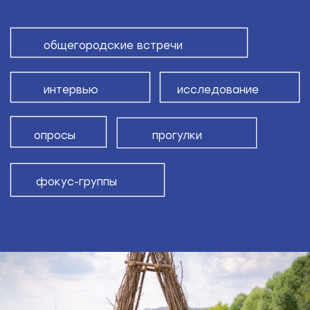
приняла решение о необходимости
дополнительного вовлечения уже в процессе
реализации проекта. В формате прогулки
с архитектором желающие могли пройтись
по территории и задать вопросы
проектировщику. Также мы сняли видеообзор
прогулки в удобном формате, который размещен
в открытом доступе в Интернете.