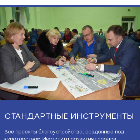
УНИКАЛЬНЫЕ ИНСТРУМЕНТЫ
Фестиваль «Архитектурные следы»
Диалог с жителями села был налажен еще летом
2019 года, когда они стали инициаторами
и соучастниками фестиваля Архследы. Соместно
с архитекторами сельчане посещали
образовательные лекции, строили арт-объекты,
помогали с размещением гостей и делились
историей Зилаира. Цель фестиваля — привлечь
внимание к проблемам архитектурного
памятника — здания Преображенского
медеплавильного завода.
Событие стало
предварительным этапом в работе над проектом