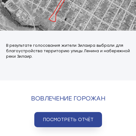
Башкортостана, разрабатываются с участием
горожан. В ходе работы над проектом
проводится ряд мероприятий в онлайн и офлайн
формате:
общегородские встречи
В результате голосования жители Зилаира выбрали для
благоустройства территорию улицы Ленина и набережной
интервью
исследование
реки Зилаир.
опросы
прогулки
фокус-группы
ВОВЛЕЧЕНИЕ ГОРОЖАН
ПОСМОТРЕТЬ ОТЧЁТ